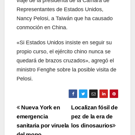
viaje de la presidenta de la Cámara de
Representantes de Estados Unidos,
Nancy Pelosi, a Taiwán que ha causado
conmoción en China.
«Si Estados Unidos insiste en seguir su
propio curso, el ejército chino nunca se
quedará de brazos cruzados», agregó el
ministro Fenghe sobre la posible visita de
Pelosi.
Navegación
Nueva York en
Localizan fósil de
de
emergencia
pez de la era de
sanitaria por viruela
los dinosaurios
entradas
del mono