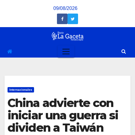
Saltar
09/08/2026
al
contenido
Internacionales
China advierte con
iniciar una guerra si
dividen a Taiwán