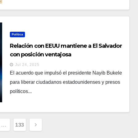
Política
Relación con EEUU mantiene a El Salvador
con posición ventajosa
Jul 24, 2025
El acuerdo que impulsó el presidente Nayib Bukele
para liberar ciudadanos estadounidenses y presos
políticos...
ción
…
133