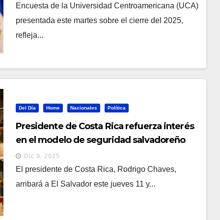
Encuesta de la Universidad Centroamericana (UCA)
presentada este martes sobre el cierre del 2025,
refleja...
Del Día
Home
Nacionales
Política
Presidente de Costa Rica refuerza interés
en el modelo de seguridad salvadoreño
con visita al CECOT
Dic 9, 2025
El presidente de Costa Rica, Rodrigo Chaves,
arribará a El Salvador este jueves 11 y...