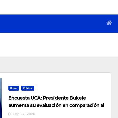
Home
Política
Encuesta UCA: Presidente Bukele
aumenta su evaluación en comparación al
sexto año de gestión
Ene 27, 2026