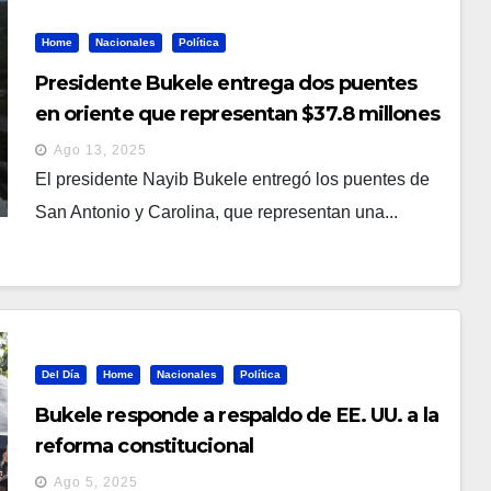
Home
Nacionales
Política
Presidente Bukele entrega dos puentes
en oriente que representan $37.8 millones
en inversión
Ago 13, 2025
El presidente Nayib Bukele entregó los puentes de
San Antonio y Carolina, que representan una...
Del Día
Home
Nacionales
Política
Bukele responde a respaldo de EE. UU. a la
reforma constitucional
Ago 5, 2025