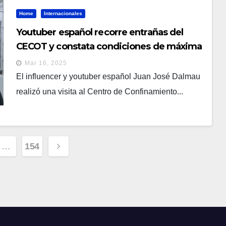
Home
Internacionales
Youtuber español recorre entrañas del
CECOT y constata condiciones de máxima
seguridad
Mar 16, 2025
El influencer y youtuber español Juan José Dalmau
realizó una visita al Centro de Confinamiento...
ción
…
154
s