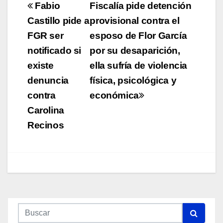
Navegación
Fabio
Fiscalía pide detención
de
Castillo pide a
provisional contra el
FGR ser
esposo de Flor García
entradas
notificado si
por su desaparición,
existe
ella sufría de violencia
denuncia
física, psicológica y
contra
económica
Carolina
Recinos