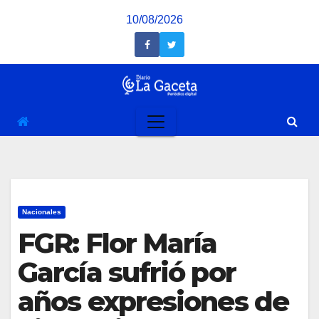
Saltar
10/08/2026
al
contenido
Nacionales
FGR: Flor María
García sufrió por
años expresiones de