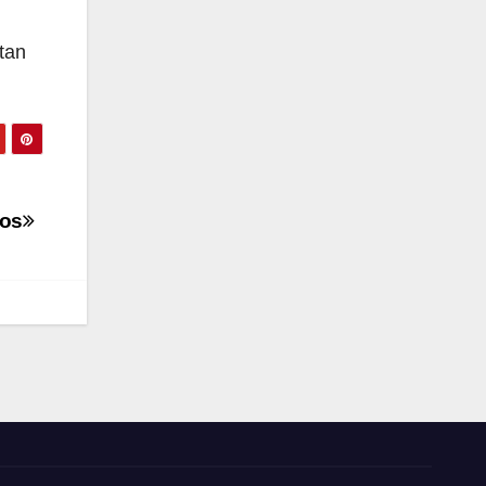
tan
dos