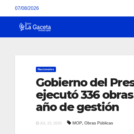
Saltar
07/08/2026
al
contenido
Nacionales
Gobierno del Pre
ejecutó 336 obras
año de gestión
,
MOP
Obras Públicas
JUL 23, 2020