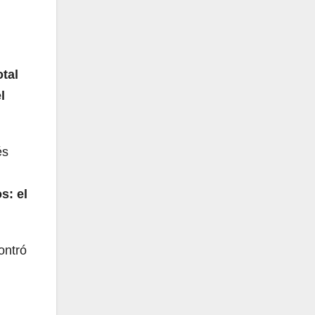
otal
l
és
s: el
ontró