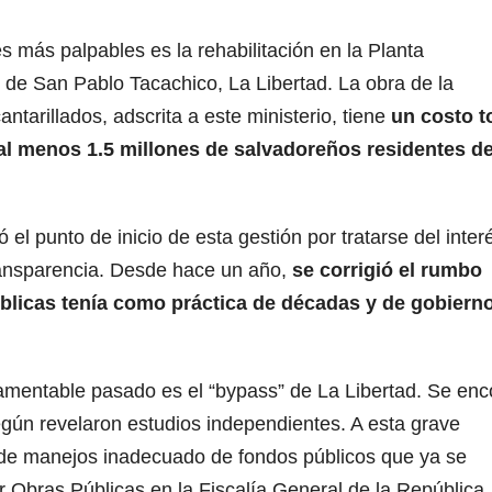
es más palpables es la rehabilitación en la Planta
 de San Pablo Tacachico, La Libertad. La obra de la
tarillados, adscrita a este ministerio, tiene
un costo t
 al menos 1.5 millones de salvadoreños residentes de
el punto de inicio de esta gestión por tratarse del inter
transparencia. Desde hace un año,
se corrigió el rumbo
blicas tenía como práctica de décadas y de gobierno
amentable pasado es el “bypass” de La Libertad. Se enc
gún revelaron estudios independientes. A esta grave
y de manejos inadecuado de fondos públicos que ya se
r Obras Públicas en la Fiscalía General de la República.