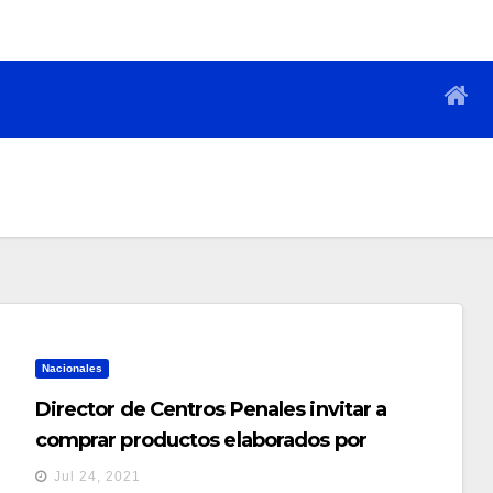
Nacionales
Director de Centros Penales invitar a
comprar productos elaborados por
privados de libertad
Jul 24, 2021