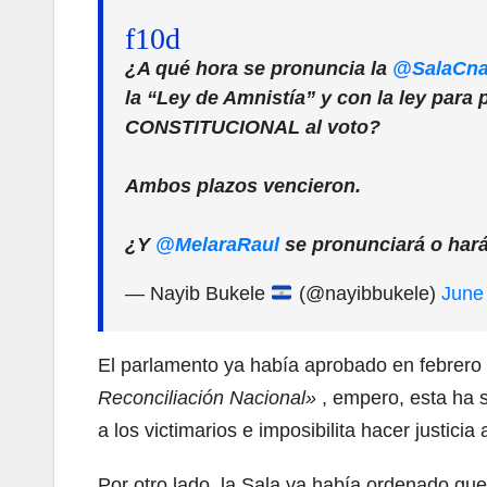
¿A qué hora se pronuncia la
@SalaCna
la “Ley de Amnistía” y con la ley para 
CONSTITUCIONAL al voto?
Ambos plazos vencieron.
¿Y
@MelaraRaul
se pronunciará o hará
— Nayib Bukele
(@nayibbukele)
June
El parlamento ya había aprobado en febrero
Reconciliación Nacional»
, empero, esta ha 
a los victimarios e imposibilita hacer justicia
Por otro lado, la Sala ya había ordenado que