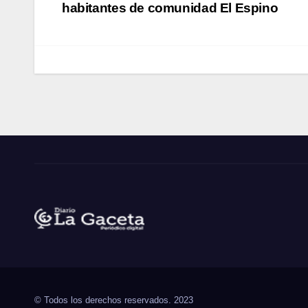
de
habitantes de comunidad El Espino
entradas
Noticias La Gaceta
Noticias de El Salvador
© Todos los derechos reservados. 2023