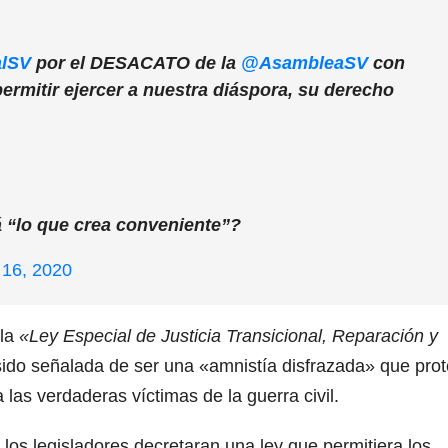
lSV
por el DESACATO de la
@AsambleaSV
con
permitir ejercer a nuestra diáspora, su derecho
 “lo que crea conveniente”?
 16, 2020
 la
«Ley Especial de Justicia Transicional, Reparación y
sido señalada de ser una «amnistía disfrazada» que pro
 a las verdaderas víctimas de la guerra civil.
 los legisladores decretaran una ley que permitiera los