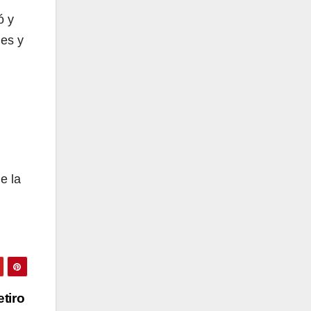
ó y
les y
e la
tiro