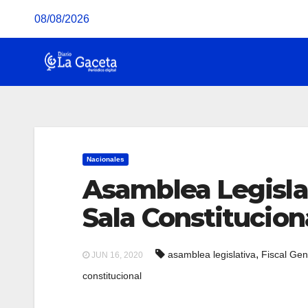
Saltar
08/08/2026
al
contenido
Nacionales
Asamblea Legisla
Sala Constituciona
,
asamblea legislativa
Fiscal Gen
JUN 16, 2020
constitucional