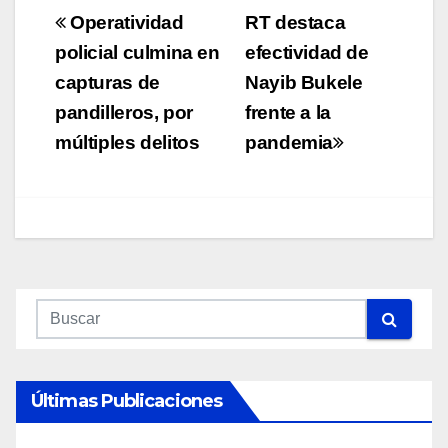
Navegación
Operatividad
RT destaca
de
policial culmina en
efectividad de
capturas de
Nayib Bukele
entradas
pandilleros, por
frente a la
múltiples delitos
pandemia
Últimas Publicaciones