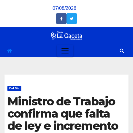
Saltar
07/08/2026
al
contenido
Del Día
Ministro de Trabajo
confirma que falta
de ley e incremento