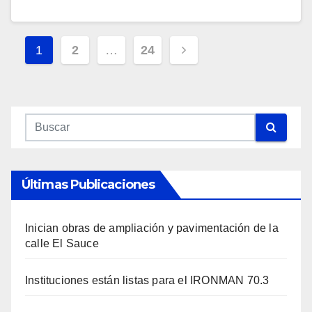
Navegación
1
2
…
24
De
Entradas
Últimas Publicaciones
Inician obras de ampliación y pavimentación de la
calle El Sauce
Instituciones están listas para el IRONMAN 70.3