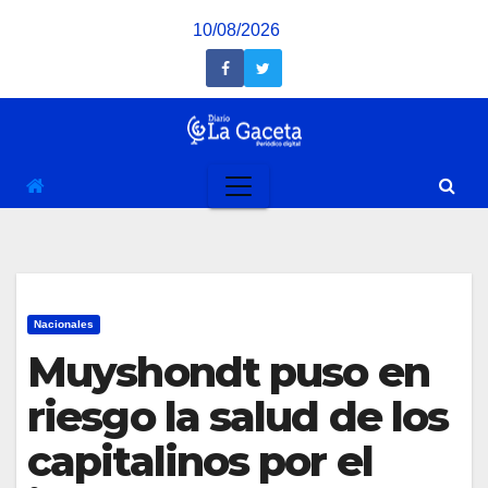
Saltar
10/08/2026
al
contenido
Nacionales
Muyshondt puso en
riesgo la salud de los
capitalinos por el