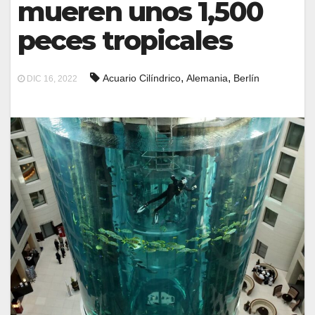
mueren unos 1,500
peces tropicales
,
,
Acuario Cilíndrico
Alemania
Berlín
DIC 16, 2022