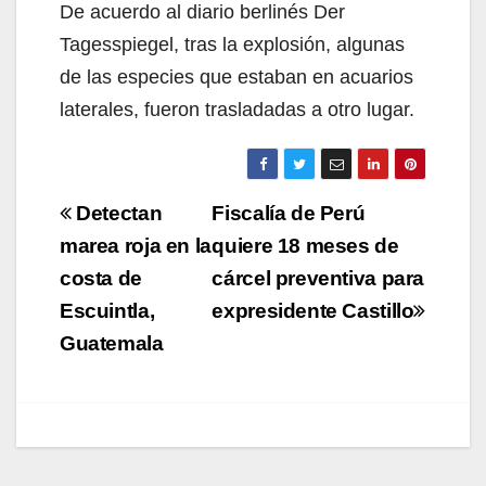
De acuerdo al diario berlinés Der
Tagesspiegel, tras la explosión, algunas
de las especies que estaban en acuarios
laterales, fueron trasladadas a otro lugar.
Navegación
Detectan
Fiscalía de Perú
de
marea roja en la
quiere 18 meses de
costa de
cárcel preventiva para
entradas
Escuintla,
expresidente Castillo
Guatemala