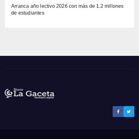
Arranca año lectivo 2026 con más de 1.2 millones
de estudiantes
Noticias La Gaceta
Noticias de El Salvador