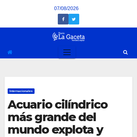
Saltar
07/08/2026
al
contenido
Internacionales
Acuario cilíndrico
más grande del
mundo explota y