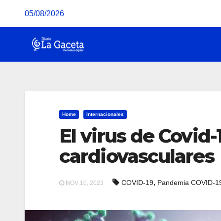
Saltar
05/08/2026
al
contenido
Home
Internacionales
El virus de Covid
cardiovasculares
,
COVID-19
Pandemia COVID-1
NOV 10, 2023