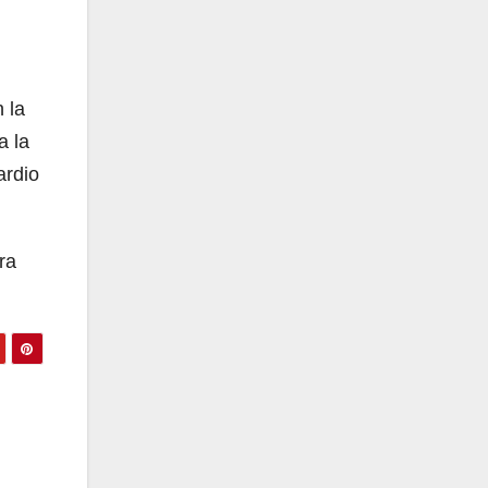
 la
a la
ardio
ra