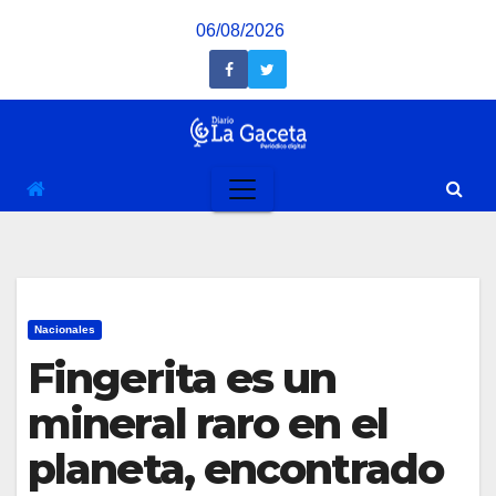
Saltar
06/08/2026
al
contenido
Nacionales
Fingerita es un
mineral raro en el
planeta, encontrado