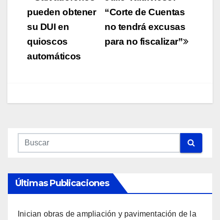
de
pueden obtener
“Corte de Cuentas
su DUI en
no tendrá excusas
entradas
quioscos
para no fiscalizar”
automáticos
Últimas Publicaciones
Inician obras de ampliación y pavimentación de la