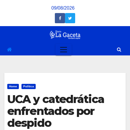
Saltar
09/08/2026
al
contenido
Home
Política
UCA y catedrática
enfrentados por
despido