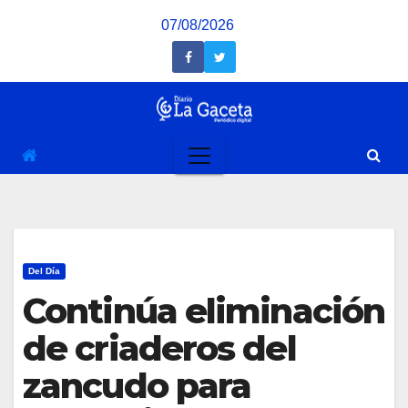
Saltar
07/08/2026
al
contenido
Del Día
Continúa eliminación
de criaderos del
zancudo para