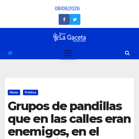
Saltar
08/08/2026
al
contenido
Home
Política
Grupos de pandillas
que en las calles eran
enemigos, en el