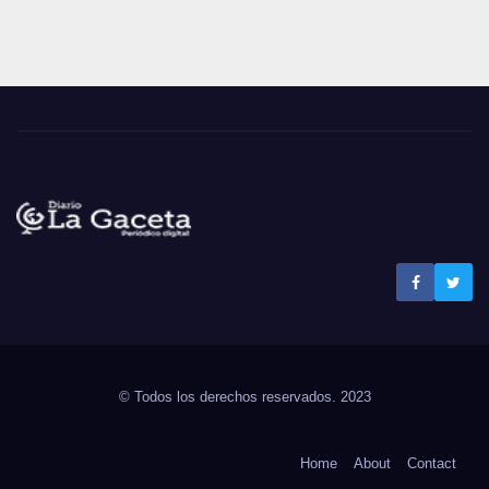
Noticias La Gaceta
Noticias de El Salvador
© Todos los derechos reservados. 2023
Home
About
Contact