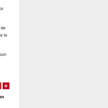
or
 de
e le
 son
ón