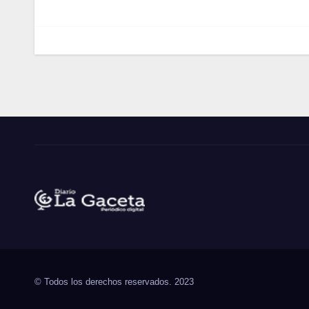
entradas
Noticias La Gaceta
Noticias de El Salvador
© Todos los derechos reservados. 2023