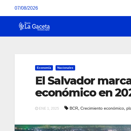
Saltar
07/08/2026
al
contenido
Economía
Nacionales
El Salvador marc
económico en 20
,
,
BCR
Crecimiento económico
pl
ENE 1, 2025