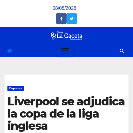
Saltar
08/08/2026
al
contenido
Deportes
Liverpool se adjudica
la copa de la liga
inglesa