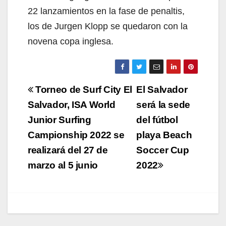
22 lanzamientos en la fase de penaltis,
los de Jurgen Klopp se quedaron con la
novena copa inglesa.
Navegación
Torneo de Surf City El
El Salvador
de
Salvador, ISA World
será la sede
Junior Surfing
del fútbol
entradas
Campionship 2022 se
playa Beach
realizará del 27 de
Soccer Cup
marzo al 5 junio
2022