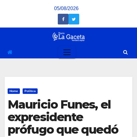
Saltar
05/08/2026
al
contenido
Home
Política
Mauricio Funes, el
expresidente
prófugo que quedó