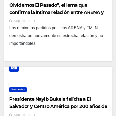
Olvidemos El Pasado”, el lema que
confirma la íntima relación entre ARENA y
el FMLN
Sep 15, 2021
Los diminutos partidos políticos ARENA y FMLN
demostraron nuevamente su estrecha relación y no
importándoles...
Nacionales
Presidente Nayib Bukele felicita a El
Salvador y Centro América por 200 años de
independencia
Sep 15, 2021