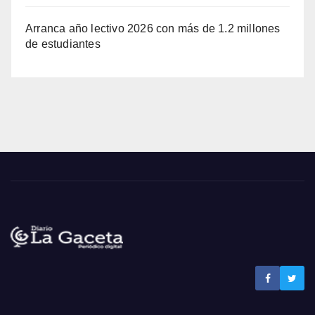
Arranca año lectivo 2026 con más de 1.2 millones
de estudiantes
Noticias La Gaceta
Noticias de El Salvador