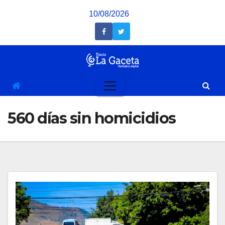
Saltar
10/08/2026
al
contenido
560 días sin homicidios