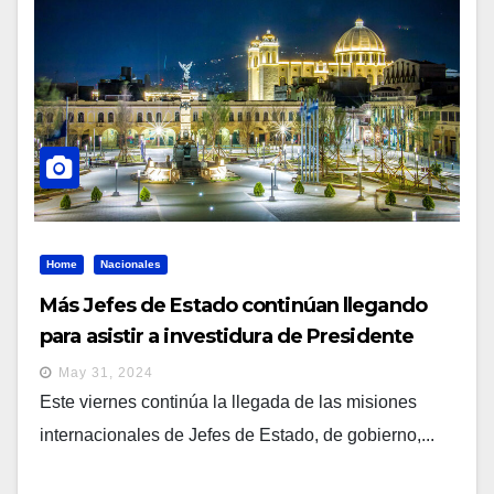
Home
Nacionales
Más Jefes de Estado continúan llegando
para asistir a investidura de Presidente
Nayib Bukele
May 31, 2024
Este viernes continúa la llegada de las misiones
internacionales de Jefes de Estado, de gobierno,...