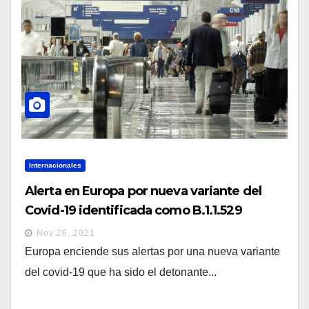
Internacionales
Alerta en Europa por nueva variante del
Covid-19 identificada como B.1.1.529
considera más contagiosa
Nov 26, 2021
Europa enciende sus alertas por una nueva variante
del covid-19 que ha sido el detonante...