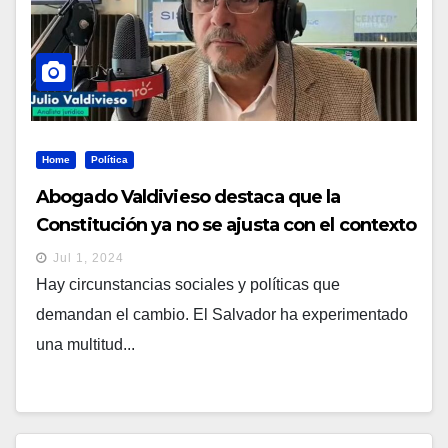
Home
Política
Abogado Valdivieso destaca que la
Constitución ya no se ajusta con el contexto
que vive el país
Jul 1, 2024
Hay circunstancias sociales y políticas que
demandan el cambio. El Salvador ha experimentado
una multitud...