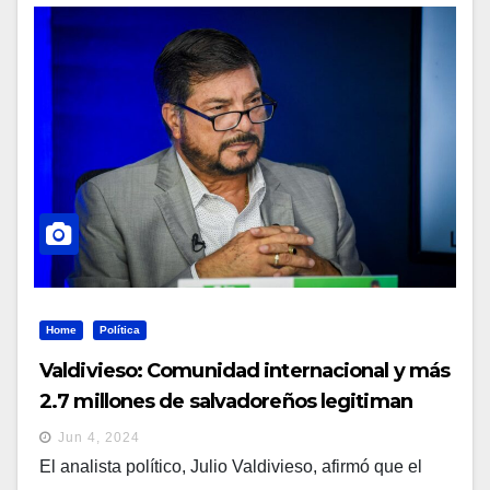
Home
Política
Valdivieso: Comunidad internacional y más
2.7 millones de salvadoreños legitiman
gobierno de Bukele
Jun 4, 2024
El analista político, Julio Valdivieso, afirmó que el