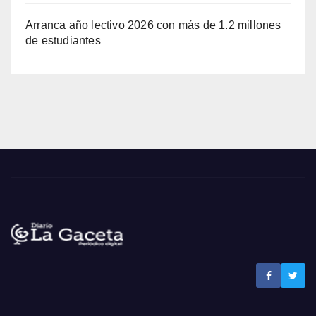
Arranca año lectivo 2026 con más de 1.2 millones
de estudiantes
Noticias La Gaceta
Noticias de El Salvador