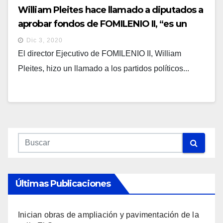
William Pleites hace llamado a diputados a
aprobar fondos de FOMILENIO II, “es un
programa de país”
Dic 3, 2020
El director Ejecutivo de FOMILENIO II, William
Pleites, hizo un llamado a los partidos políticos...
Últimas Publicaciones
Inician obras de ampliación y pavimentación de la