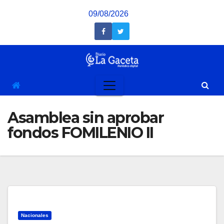
Saltar
09/08/2026
al
contenido
Asamblea sin aprobar
fondos FOMILENIO II
Nacionales