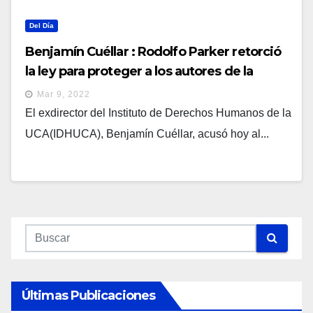
Del Día
Benjamín Cuéllar : Rodolfo Parker retorció
la ley para proteger a los autores de la
masacre de los jesuitas
Mar 9, 2022
El exdirector del Instituto de Derechos Humanos de la
UCA(IDHUCA), Benjamín Cuéllar, acusó hoy al...
Últimas Publicaciones