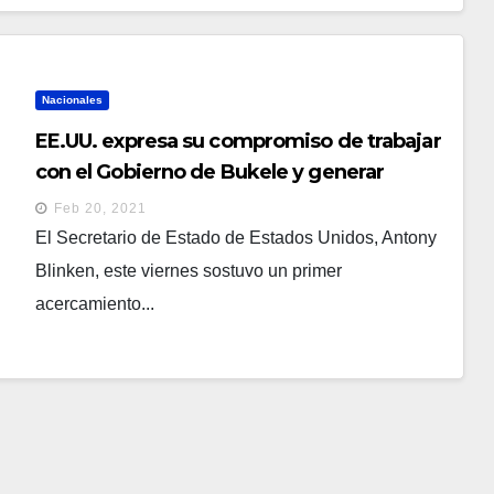
Nacionales
EE.UU. expresa su compromiso de trabajar
con el Gobierno de Bukele y generar
oportunidades económicas para los
Feb 20, 2021
salvadoreños
El Secretario de Estado de Estados Unidos, Antony
Blinken, este viernes sostuvo un primer
acercamiento...