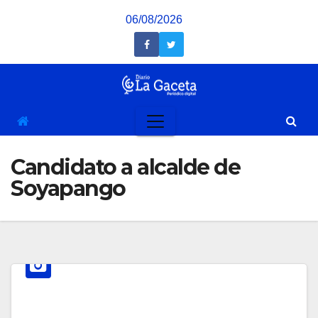
Saltar
06/08/2026
al
contenido
Candidato a alcalde de
Soyapango