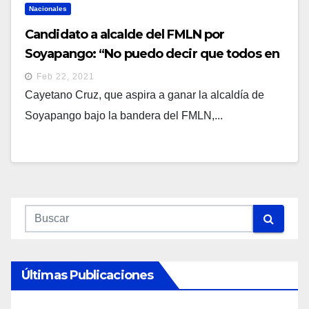
Nacionales
Candidato a alcalde del FMLN por
Soyapango: “No puedo decir que todos en
el FMLN son buenos”
Feb 22, 2021
Cayetano Cruz, que aspira a ganar la alcaldía de
Soyapango bajo la bandera del FMLN,...
Últimas Publicaciones