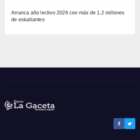
Arranca año lectivo 2026 con más de 1.2 millones
de estudiantes
Noticias La Gaceta
Noticias de El Salvador