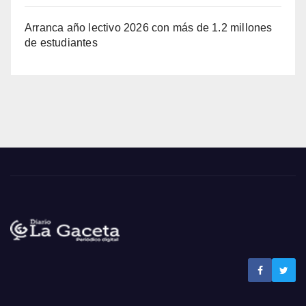
Arranca año lectivo 2026 con más de 1.2 millones
de estudiantes
Noticias La Gaceta
Noticias de El Salvador