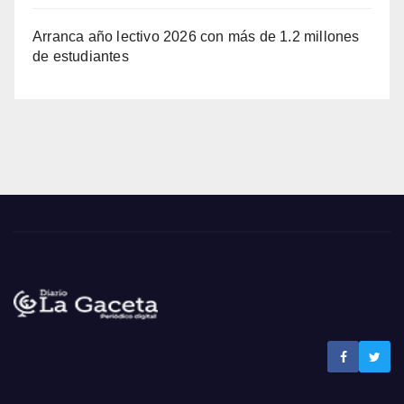
Arranca año lectivo 2026 con más de 1.2 millones
de estudiantes
Noticias La Gaceta
Noticias de El Salvador