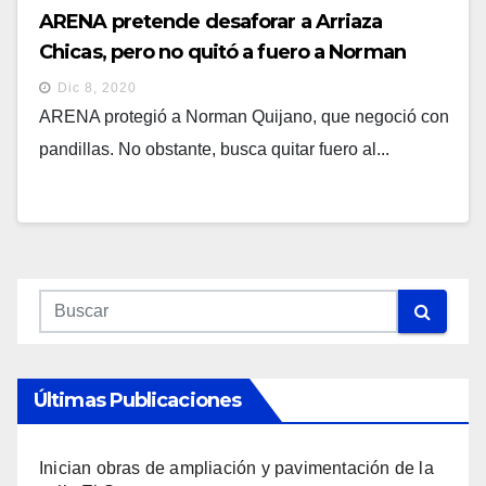
ARENA pretende desaforar a Arriaza
Chicas, pero no quitó a fuero a Norman
Quijano por negociar con maras
Dic 8, 2020
ARENA protegió a Norman Quijano, que negoció con
pandillas. No obstante, busca quitar fuero al...
Últimas Publicaciones
Inician obras de ampliación y pavimentación de la