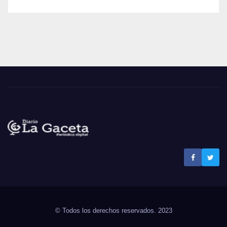
Noticias La Gaceta
Noticias de El Salvador
© Todos los derechos reservados. 2023