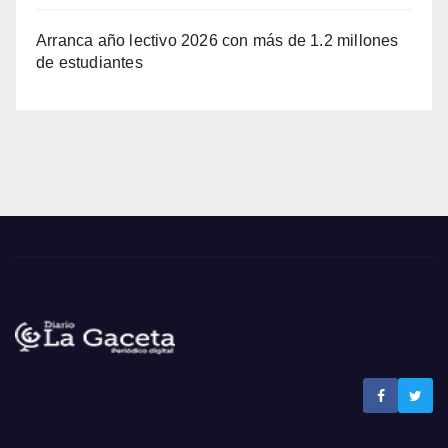
Arranca año lectivo 2026 con más de 1.2 millones
de estudiantes
Noticias La Gaceta
Noticias de El Salvador