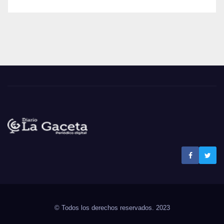
Noticias La Gaceta
Noticias de El Salvador
© Todos los derechos reservados. 2023