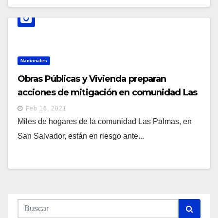
Nacionales
Obras Públicas y Vivienda preparan
acciones de mitigación en comunidad Las
Palmas para evitar desastres en los
Feb 16, 2021
inviernos
Miles de hogares de la comunidad Las Palmas, en
San Salvador, están en riesgo ante...