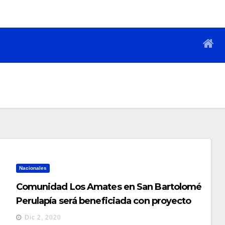
Nacionales
Comunidad Los Amates en San Bartolomé
Perulapía será beneficiada con proyecto
habitacional
Dic 2, 2020