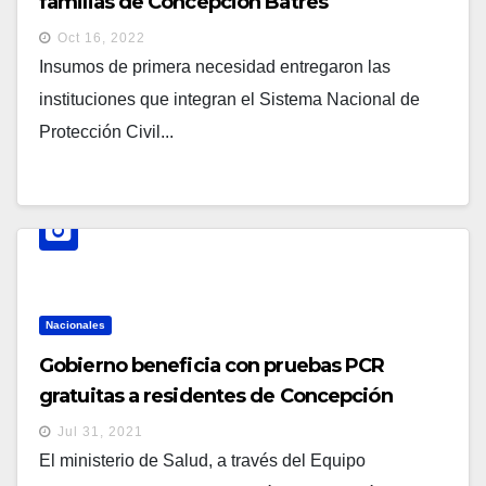
familias de Concepción Batres
Oct 16, 2022
Insumos de primera necesidad entregaron las
instituciones que integran el Sistema Nacional de
Protección Civil...
Nacionales
Gobierno beneficia con pruebas PCR
gratuitas a residentes de Concepción
Batres, Usulután
Jul 31, 2021
El ministerio de Salud, a través del Equipo