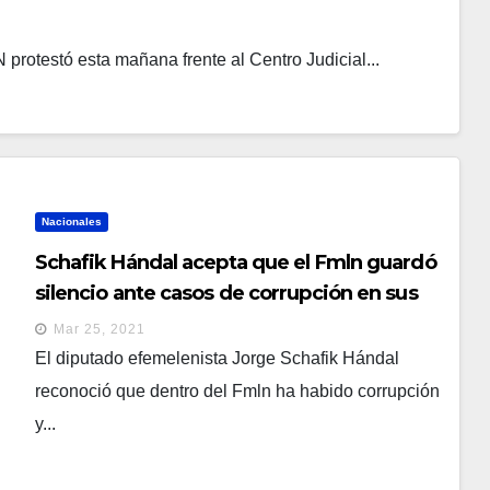
protestó esta mañana frente al Centro Judicial...
Nacionales
Schafik Hándal acepta que el Fmln guardó
silencio ante casos de corrupción en sus
gobiernos
Mar 25, 2021
El diputado efemelenista Jorge Schafik Hándal
reconoció que dentro del Fmln ha habido corrupción
y...