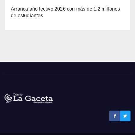
Arranca año lectivo 2026 con más de 1.2 millones
de estudiantes
Noticias La Gaceta
Noticias de El Salvador