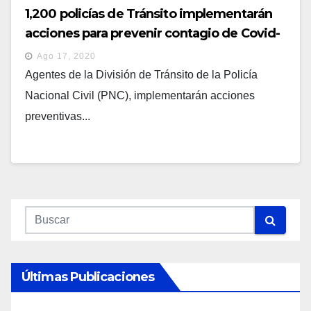
1,200 policías de Tránsito implementarán
acciones para prevenir contagio de Covid-
19 en reapertura económica
Ago 17, 2020
Agentes de la División de Tránsito de la Policía
Nacional Civil (PNC), implementarán acciones
preventivas...
Últimas Publicaciones