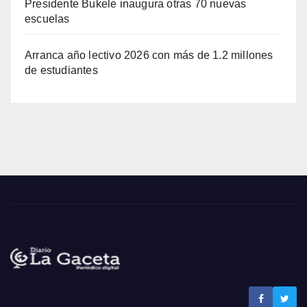
Presidente Bukele inaugura otras 70 nuevas
escuelas
Arranca año lectivo 2026 con más de 1.2 millones
de estudiantes
Noticias La Gaceta
Noticias de El Salvador