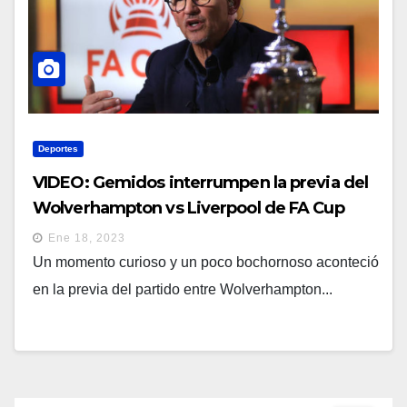
Deportes
VIDEO: Gemidos interrumpen la previa del
Wolverhampton vs Liverpool de FA Cup
transmitido por la BBC
Ene 18, 2023
Un momento curioso y un poco bochornoso aconteció
en la previa del partido entre Wolverhampton...