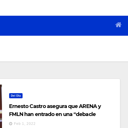
Del Día
Ernesto Castro asegura que ARENA y
FMLN han entrado en una “debacle
interna”
Feb 1, 2022