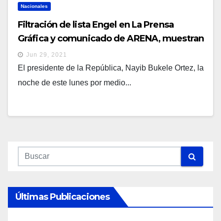
Nacionales
Filtración de lista Engel en La Prensa
Gráfica y comunicado de ARENA, muestran
que no buscan combatir la corrupción, sino
Jun 29, 2021
influir en la política: Nayib Bukele
El presidente de la República, Nayib Bukele Ortez, la
noche de este lunes por medio...
Últimas Publicaciones