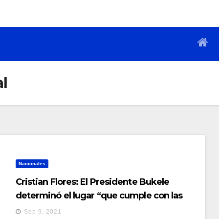
al
Nacionales
Cristian Flores: El Presidente Bukele
determinó el lugar “que cumple con las
condiciones” para construir el aeropuerto
Sep 9, 2021