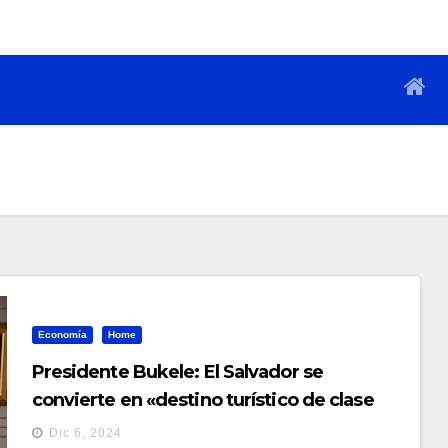
Economía
Home
Presidente Bukele: El Salvador se
convierte en «destino turístico de clase
mundial»
Dic 6, 2024