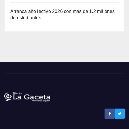
Arranca año lectivo 2026 con más de 1.2 millones
de estudiantes
Noticias La Gaceta
Noticias de El Salvador