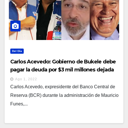
Del Día
Carlos Acevedo: Gobierno de Bukele debe
pagar la deuda por $3 mil millones dejada
por ARENA y FMLN
Ago 1, 2022
Carlos Acevedo, expresidente del Banco Central de
Reserva (BCR) durante la administración de Mauricio
Funes,...