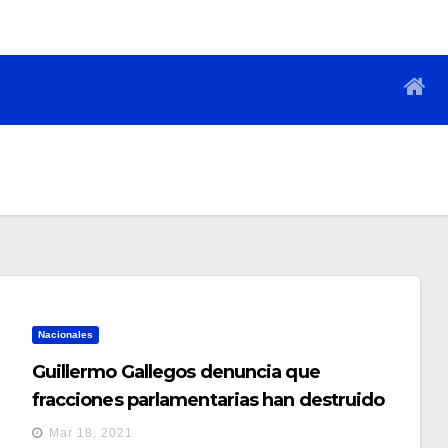
Nacionales
Guillermo Gallegos denuncia que
fracciones parlamentarias han destruido
registros de plazas fantasmas
Mar 18, 2021